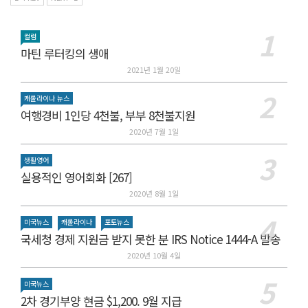
컬럼
마틴 루터킹의 생애
2021년 1월 20일
캐롤라이나 뉴스
여행경비 1인당 4천불, 부부 8천불지원
2020년 7월 1일
생활영어
실용적인 영어회화 [267]
2020년 8월 1일
미국뉴스
캐롤라이나
포토뉴스
국세청 경제 지원금 받지 못한 분 IRS Notice 1444-A 발송
2020년 10월 4일
미국뉴스
2차 경기부양 현금 $1,200. 9월 지급