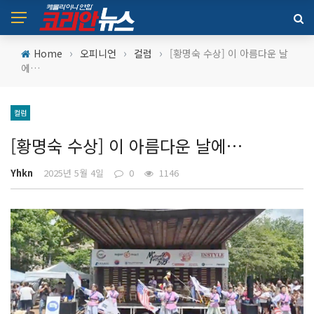
›
›
›
Home
오피니언
컬럼
[황명숙 수상] 이 아름다운 날
에…
컬럼
[황명숙 수상] 이 아름다운 날에…
Yhkn
2025년 5월 4일
0
1146