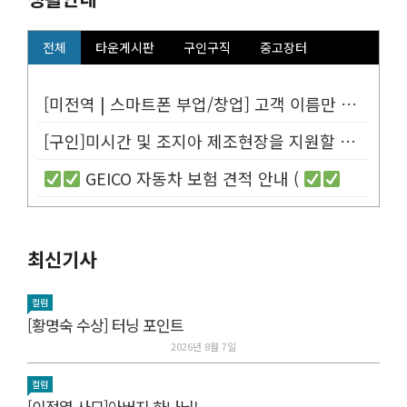
전체
타운게시판
구인구직
중고장터
[미전역 | 스마트폰 부업/창업] 고객 이름만 넣으면 평생 연금 20% ...
[구인]미시간 및 조지아 제조현장을 지원할 Customer Service...
GEICO 자동차 보험 견적 안내 (
최신기사
컬럼
[황명숙 수상] 터닝 포인트
2026년 8월 7일
컬럼
[이정열 사모]아버지 하나님!