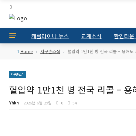
캐롤라이나 뉴스
교계소식
한인타운
›
›
Home
지구촌소식
혈압약 1만1천 병 전국 리콜 – 용해도
지구촌소식
혈압약 1만1천 병 전국 리콜 – 
Yhkn
2026년 6월 29일
0
54