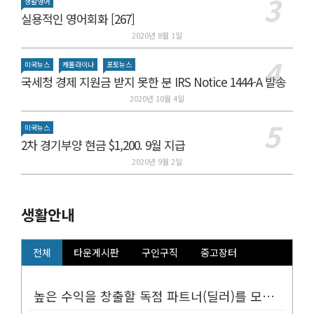
생활영어
실용적인 영어회화 [267]
2020년 8월 1일
미국뉴스
캐롤라이나
포토뉴스
국세청 경제 지원금 받지 못한 분 IRS Notice 1444-A 발송
2020년 10월 4일
미국뉴스
2차 경기부양 현금 $1,200. 9월 지급
2020년 9월 2일
생활안내
전체
타운게시판
구인구직
중고장터
높은 수익을 창출할 독점 파트너(딜러)를 모십니다.