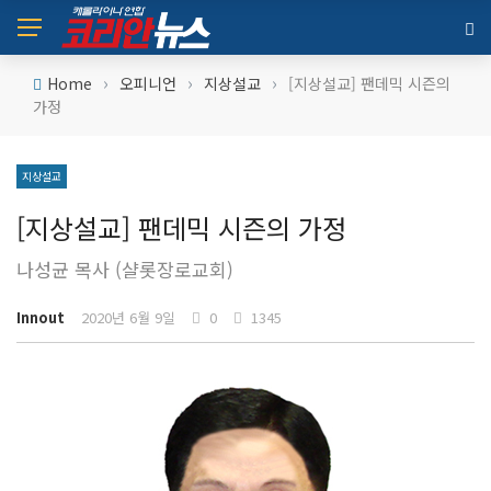
›
›
›
Home
오피니언
지상설교
[지상설교] 팬데믹 시즌의
가정
지상설교
[지상설교] 팬데믹 시즌의 가정
나성균 목사 (샬롯장로교회)
Innout
2020년 6월 9일
0
1345