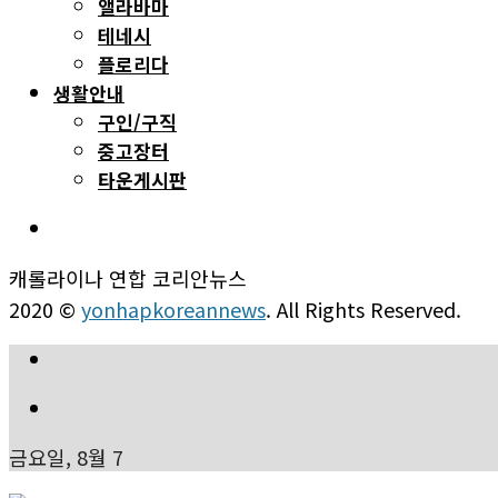
앨라바마
테네시
플로리다
생활안내
구인/구직
중고장터
타운게시판
캐롤라이나 연합 코리안뉴스
2020 ©
yonhapkoreannews
. All Rights Reserved.
금요일, 8월 7