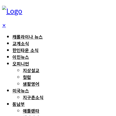
✕
캐롤라이나 뉴스
교계소식
한인타운 소식
이민뉴스
오피니언
지상설교
컬럼
생활영어
미국뉴스
지구촌소식
동남부
애틀랜타