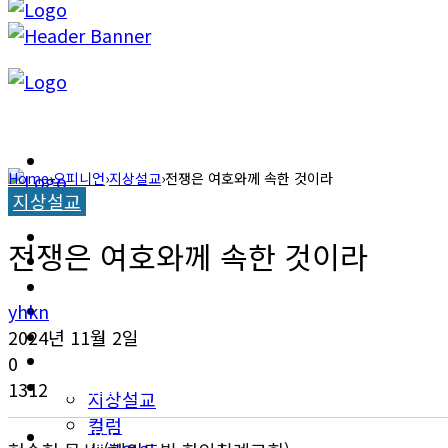
캐롤라이나 뉴스
Home
›
오피니언
›
지상설교
›
전쟁은 여호와께 속한 것이라
지상설교
교계소식
캐롤라이나 뉴스
전쟁은 여호와께 속한 것이라
한인타운 소식
교계소식
이민뉴스
yhkn
한인타운 소식
2024년 11월 2일
오피니언
0
이민뉴스
1312
지상설교
컬럼
오피니언