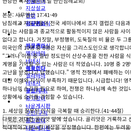
현승헌 목사 (훼이트빌 한인침례교회)
생활영어
지상설교
미국뉴스
본문: 사무엘상 17:41-49
컬럼
남침례교 지도자들의 전국 세미나에서 조지 갤럽은 다음과 
지구촌소식
생활영어
다니는 사람들과 종교적으로 활동적이지 않은 사람들 사이
동남부
미국뉴스
없다고 합니다. 거짓말, 부정행위, 도둑질의 비 율은 두 그
애틀랜타
지구촌소식
미국인의 10명 중 8명은 자신을 그리스도인으로 생각합니다
앨라바마
“그러나 이들 중 절반 정도만이 산상수훈을 전한 사람을 식
동남부
테네시
계명을 기억할 수 있는 사람은 더 적었습니다. 10명 중 2
애틀랜타
플로리다
고난을 받겠다고 답했습니다.” 영적 전쟁에서 패배하는 이
앨라바마
생활안내
대한 이해와 지식이 부족하기 때문입니다. 시급합니다! 
테네시
하나님의 손길을 필요로 하며, 전쟁은 하나님께 속한 것입
구인/구직
플로리다
상황에서 승리를 경험할 수 있습니다.
중고장터
생활안내
타운게시판
1. 세상의 잘못된 인식을 극복할 때 승리한다.(41-44절)
구인/구직
다윗은 거대한 골리앗 앞에 섰습니다. 골리앗은 거룩하고 
중고장터
적대적이고 분노한 세상을 상징했습니다. 한편에는 두려움
타운게시판