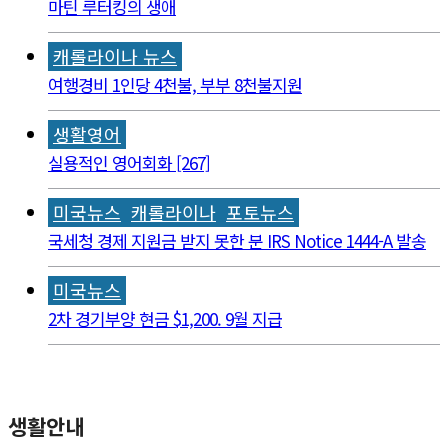
마틴 루터킹의 생애
캐롤라이나 뉴스
여행경비 1인당 4천불, 부부 8천불지원
생활영어
실용적인 영어회화 [267]
미국뉴스
캐롤라이나
포토뉴스
국세청 경제 지원금 받지 못한 분 IRS Notice 1444-A 발송
미국뉴스
2차 경기부양 현금 $1,200. 9월 지급
생활안내