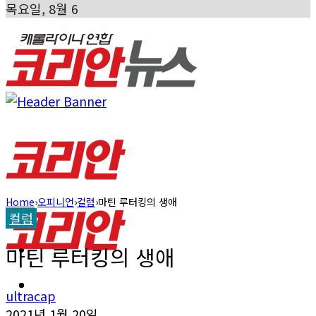
목요일, 8월 6
Home
›
오피니언
›
컬럼
›
마틴 루터킹의 생애
캐롤라이나 뉴스
컬럼
교계소식
마틴 루터킹의 생애
한인타운 소식
캐롤라이나 뉴스
ultracap
2021년 1월 20일