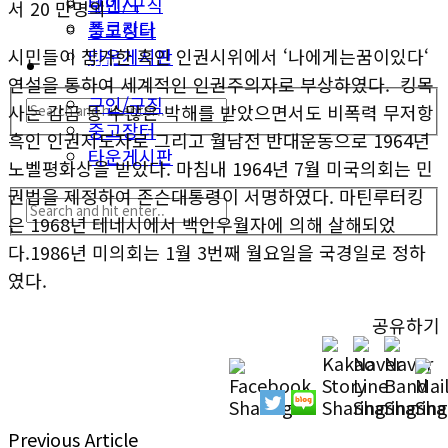
테네시
구인/구직
서 20 만명의
플로리다
중고장터
타운게시판
시민들이 참가한 흑인 인권시위에서 ‘나에게는꿈이있다‘
생활안내
연설을 통하여 세계적인 인권주의자로 부상하였다. 킹목
구인/구직
사는 감금 등 수많은 박해를 받았으면서도 비폭력 무저항
중고장터
흑인 인권지도자로 그리고 월남전 반대운동으로 1964년
타운게시판
노벨평화상을 받았다. 마침내 1964년 7월 미국의회는 민
권법을 제정하여 존슨대통령이 서명하였다. 마틴루터킹
은 1968년 테네시에서 백인우월자에 의해 살해되었
다.1986년 미의회는 1월 3번째 월요일을 국경일로 정하
였다.
공유하기
Previous Article