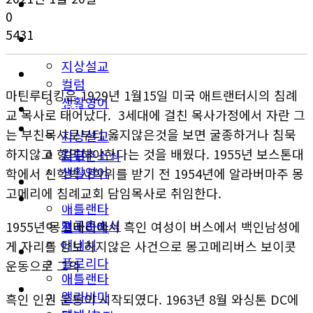
이민뉴스
교계소식
0
5431
오피니언
한인타운 소식
지상설교
이민뉴스
컬럼
마틴루터킹은 1929년 1월15일 미국 애트랜터시의 침례
생활영어
오피니언
교 목사로 태어났다. 3세대에 걸친 목사가정에서 자란 그
미국뉴스
는 부친목사로부터 옳지않은것을 보면 굴종하거나 침묵
지상설교
컬럼
하지않고 항의해야한다는 것을 배웠다. 1955년 보스톤대
지구촌소식
생활영어
학에서 신학박사학위를 받기 전 1954년에 알라버마주 몽
동남부
고메리에 침례교회 담임목사로 취임한다.
미국뉴스
애틀랜타
지구촌소식
앨라바마
1955년 몽고메리에서 흑인 여성이 버스에서 백인남성에
테네시
게 자리를 양보하지않은 사건으로 몽고메리버스 보이콧
동남부
플로리다
운동으로 그의
애틀랜타
생활안내
앨라바마
흑인 인권 운동이 시작되였다. 1963년 8월 와싱톤 DC에