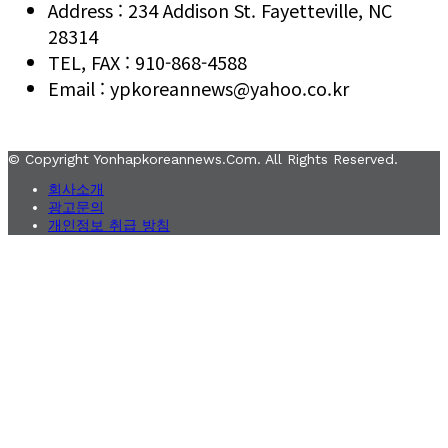
Address : 234 Addison St. Fayetteville, NC
28314
TEL, FAX : 910-868-4588
Email : ypkoreannews@yahoo.co.kr
© Copyright Yonhapkoreannews.com. All Rights Reserved.
회사소개
광고문의
개인정보 취급 방침