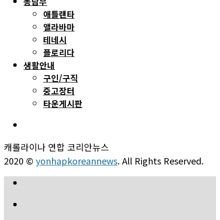
동남부
애틀랜타
앨라바마
테네시
플로리다
생활안내
구인/구직
중고장터
타운게시판
캐롤라이나 연합 코리안뉴스
2020 ©
yonhapkoreannews
. All Rights Reserved.