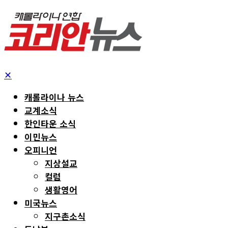
✕
캐롤라이나 뉴스
교계소식
한인타운 소식
이민뉴스
오피니언
지상설교
컬럼
생활영어
미국뉴스
지구촌소식