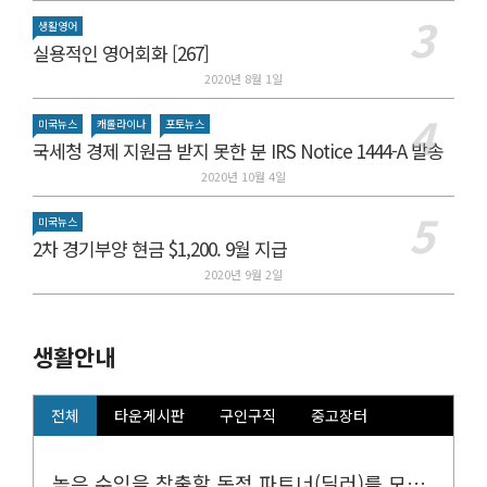
생활영어
실용적인 영어회화 [267]
2020년 8월 1일
미국뉴스
캐롤라이나
포토뉴스
국세청 경제 지원금 받지 못한 분 IRS Notice 1444-A 발송
2020년 10월 4일
미국뉴스
2차 경기부양 현금 $1,200. 9월 지급
2020년 9월 2일
생활안내
전체
타운게시판
구인구직
중고장터
높은 수익을 창출할 독점 파트너(딜러)를 모십니다.