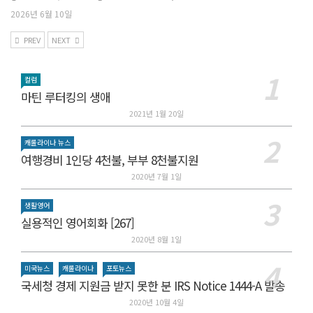
2026년 6월 10일
PREV
NEXT
컬럼
마틴 루터킹의 생애
2021년 1월 20일
캐롤라이나 뉴스
여행경비 1인당 4천불, 부부 8천불지원
2020년 7월 1일
생활영어
실용적인 영어회화 [267]
2020년 8월 1일
미국뉴스
캐롤라이나
포토뉴스
국세청 경제 지원금 받지 못한 분 IRS Notice 1444-A 발송
2020년 10월 4일