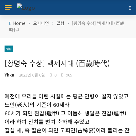
›
›
›
Home
오피니언
컬럼
[황명숙 수상] 백세시대 (百歲
時代)
컬럼
[황명숙 수상] 백세시대 (百歲時代)
Yhkn
2021년 6월 6일
0
965
예전에 우리들 어린 시절에는 평균 연령이 길지 않았고
노인(老人)의 기준이 60세라
60세가 되면 환갑(還甲) 그 이듬해 생일은 진갑(進甲)
이라 하여 잔치를 벌여 축하해 주었고
칠십 세, 즉 칠순이 되면 고희연(古稀宴)이라 불리는 잔