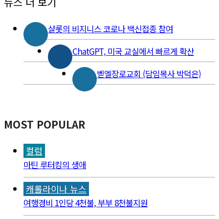
뉴스 더 보기
샬롯의 비지니스 코로나 백신접종 참여
ChatGPT, 미국 교실에서 빠르게 확산
벧엘장로교회 (담임목사 박덕은)
MOST POPULAR
컬럼
마틴 루터킹의 생애
캐롤라이나 뉴스
여행경비 1인당 4천불, 부부 8천불지원