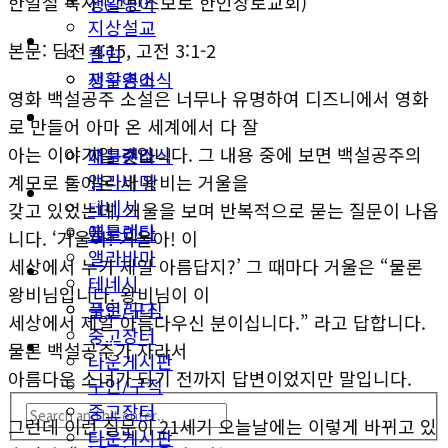
한일철 목사 (그린스보로 한인장로교회)
생활영어
지상설교
미국뉴스
본문: 딤전 4:15, 고전 3:1-2
컬럼
지구촌소식
생활영어
영화 백설공주 소설은 너무나 유명하여 디즈니에서 영화
동남부
미국뉴스
로 만들어 아마 온 세계에서 다 잘
아는 이야기일 것입니다. 그 내용 중에 보면 백설공주의
애틀랜타
지구촌소식
앨라바마
계모로 들어온 새 왕비는 거울을
동남부
테네시
갖고 있었는데, 거울을 보며 반복적으로 묻는 질문이 나옵
애틀랜타
플로리다
니다. ‘거울아! 거울아! 이
앨라바마
세상에서 누가 제일 아름답지?’ 그 때마다 거울은 “물론
생활안내
테네시
왕비님입니다. 왕비님이 이
구인/구직
플로리다
세상에서 제일 아름다우신 분이십니다.” 라고 답합니다.
중고장터
생활안내
물론 백설공주가 자라서
타운게시판
아름다운 소녀가 되기 전까지 답변이었지만 말입니다.
구인/구직
중고장터
그런데 이런 질문이 21세기 오늘날에는 이렇게 바뀌고 있
타운게시판