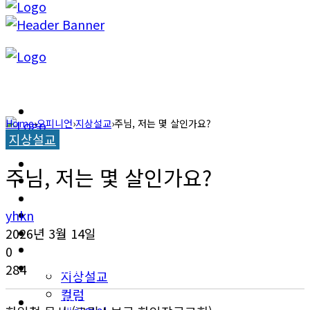
캐롤라이나 뉴스
Home
›
오피니언
›
지상설교
›
주님, 저는 몇 살인가요?
지상설교
교계소식
캐롤라이나 뉴스
주님, 저는 몇 살인가요?
한인타운 소식
교계소식
이민뉴스
yhkn
한인타운 소식
2026년 3월 14일
오피니언
0
이민뉴스
284
지상설교
컬럼
오피니언