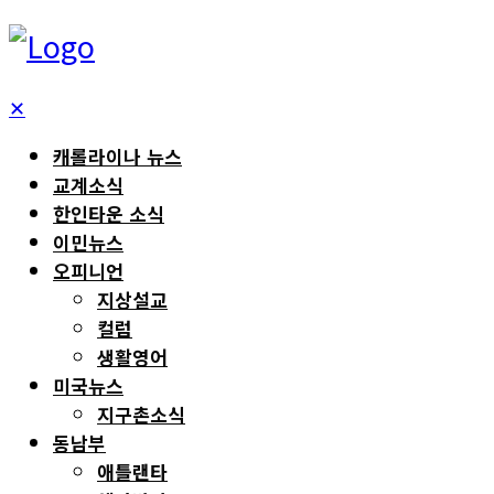
✕
캐롤라이나 뉴스
교계소식
한인타운 소식
이민뉴스
오피니언
지상설교
컬럼
생활영어
미국뉴스
지구촌소식
동남부
애틀랜타