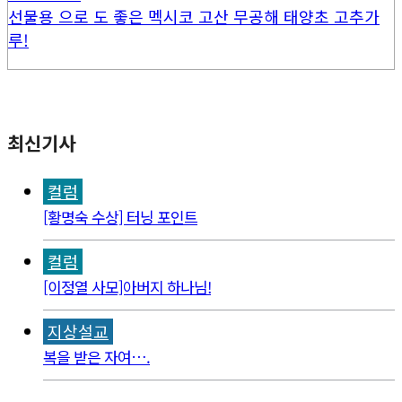
선물용 으로 도 좋은 멕시코 고산 무공해 태양초 고추가
루!
최신기사
컬럼
[황명숙 수상] 터닝 포인트
컬럼
[이정열 사모]아버지 하나님!
지상설교
복을 받은 자여….