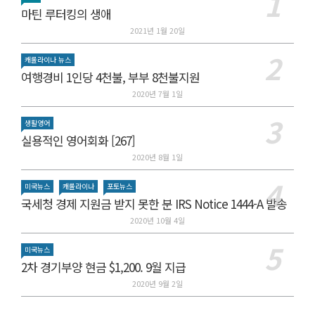
마틴 루터킹의 생애
2021년 1월 20일
캐롤라이나 뉴스
여행경비 1인당 4천불, 부부 8천불지원
2020년 7월 1일
생활영어
실용적인 영어회화 [267]
2020년 8월 1일
미국뉴스
캐롤라이나
포토뉴스
국세청 경제 지원금 받지 못한 분 IRS Notice 1444-A 발송
2020년 10월 4일
미국뉴스
2차 경기부양 현금 $1,200. 9월 지급
2020년 9월 2일