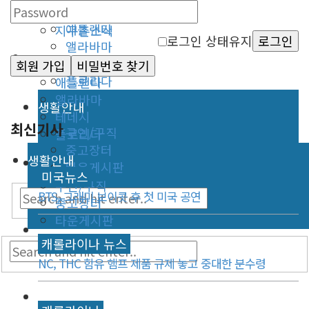
동남부
미국뉴스
애틀랜타
지구촌소식
로그인 상태유지
로그인
앨라바마
동남부
테네시
회원 가입
비밀번호 찾기
플로리다
애틀랜타
앨라바마
생활안내
테네시
최신기사
구인/구직
플로리다
중고장터
생활안내
타운게시판
미국뉴스
구인/구직
BTS, 그래미 보이콧 후 첫 미국 공연
중고장터
타운게시판
캐롤라이나 뉴스
NC, THC 함유 햄프 제품 규제 놓고 중대한 분수령