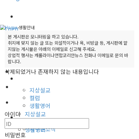
캐롤라이나 뉴스
Home
›
생활안내
교계소식
본 게시판은 모니터링을 하고 있습니다.
캐롤라이나 뉴스
취지에 맞지 않는 글 또는 외설적이거나 욕, 비방글 등, 게시판에 맡
한인타운 소식
지않는 게시물은 아래의 이메일로 신고해 주세요.
상업적 행사는 캐롤라이나연합코리안뉴스 전화나 이메일로 문의 바
교계소식
랍니다.
이민뉴스
삭제되었거나 존재하지 않는 내용입니다
한인타운 소식
오피니언
이민뉴스
지상설교
컬럼
오피니언
생활영어
아이디
지상설교
미국뉴스
컬럼
지구촌소식
생활영어
비밀번호