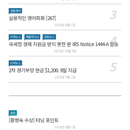
생활영어
실용적인 영어회화 [267]
2020년 8월 1일
미국뉴스
캐롤라이나
포토뉴스
국세청 경제 지원금 받지 못한 분 IRS Notice 1444-A 발송
2020년 10월 4일
미국뉴스
2차 경기부양 현금 $1,200. 9월 지급
2020년 9월 2일
컬럼
[황명숙 수상] 터닝 포인트
2026년 8월 7일