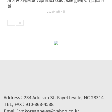
AI 기반 사립학교 ‘Alpha Schools’, Raleigh에 첫 캠퍼스 개
설
2026년 8월 4일
Address : 234 Addison St. Fayetteville, NC 28314
TEL, FAX : 910-868-4588
Email : ypkoreannews@yahoo.co.kr