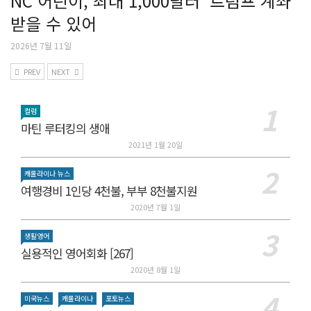
NC 어린이, 최대 1,000달러 ‘트럼프 계좌’
받을 수 있어
2026년 7월 11일
PREV
NEXT
컬럼
마틴 루터킹의 생애
2021년 1월 20일
캐롤라이나 뉴스
여행경비 1인당 4천불, 부부 8천불지원
2020년 7월 1일
생활영어
실용적인 영어회화 [267]
2020년 8월 1일
미국뉴스
캐롤라이나
포토뉴스