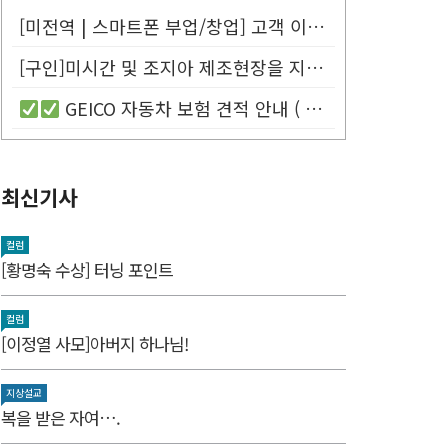
[미전역 | 스마트폰 부업/창업] 고객 이름만 넣으면 평생 연금 20% ...
[구인]미시간 및 조지아 제조현장을 지원할 Customer Service...
GEICO 자동차 보험 견적 안내 (
최신기사
컬럼
[황명숙 수상] 터닝 포인트
컬럼
[이정열 사모]아버지 하나님!
지상설교
복을 받은 자여….