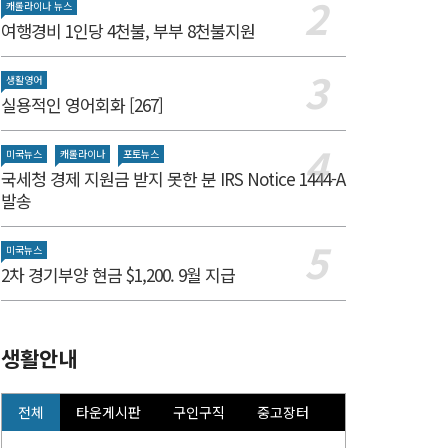
캐롤라이나 뉴스
여행경비 1인당 4천불, 부부 8천불지원
생활영어
실용적인 영어회화 [267]
미국뉴스
캐롤라이나
포토뉴스
국세청 경제 지원금 받지 못한 분 IRS Notice 1444-A
발송
미국뉴스
2차 경기부양 현금 $1,200. 9월 지급
생활안내
전체
타운게시판
구인구직
중고장터