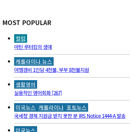
MOST POPULAR
컬럼
마틴 루터킹의 생애
캐롤라이나 뉴스
여행경비 1인당 4천불, 부부 8천불지원
생활영어
실용적인 영어회화 [267]
미국뉴스
캐롤라이나
포토뉴스
국세청 경제 지원금 받지 못한 분 IRS Notice 1444-A 발송
미국뉴스