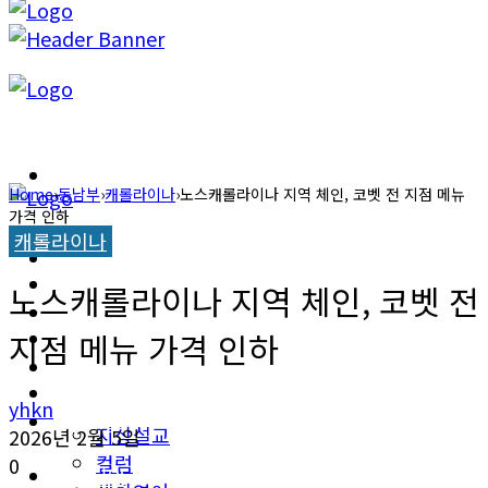
캐롤라이나 뉴스
Home
›
동남부
›
캐롤라이나
›
노스캐롤라이나 지역 체인, 코벳 전 지점 메뉴
가격 인하
교계소식
캐롤라이나
캐롤라이나 뉴스
한인타운 소식
노스캐롤라이나 지역 체인, 코벳 전
교계소식
이민뉴스
지점 메뉴 가격 인하
한인타운 소식
오피니언
yhkn
이민뉴스
지상설교
2026년 2월 5일
컬럼
0
오피니언