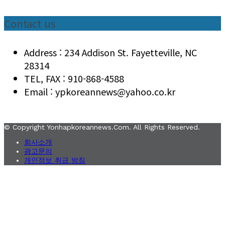
Contact us
Address : 234 Addison St. Fayetteville, NC
28314
TEL, FAX : 910-868-4588
Email : ypkoreannews@yahoo.co.kr
© Copyright Yonhapkoreannews.com. All Rights Reserved.
회사소개
광고문의
개인정보 취급 방침