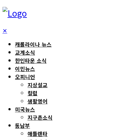
✕
캐롤라이나 뉴스
교계소식
한인타운 소식
이민뉴스
오피니언
지상설교
컬럼
생활영어
미국뉴스
지구촌소식
동남부
애틀랜타