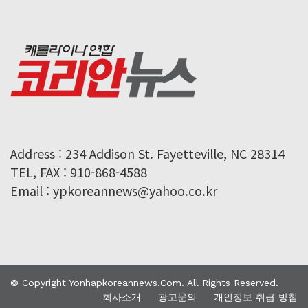
Address : 234 Addison St. Fayetteville, NC 28314
TEL, FAX : 910-868-4588
Email : ypkoreannews@yahoo.co.kr
© Copyright Yonhapkoreannews.com. All Rights Reserved.
회사소개
광고문의
개인정보 취급 방침