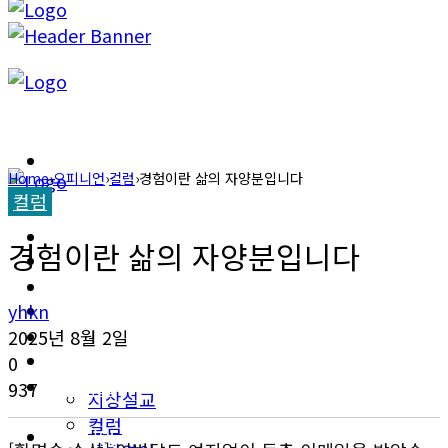
캐롤라이나 뉴스
Home
›
오피니언
›
컬럼
›
경험이란 삶의 자양분입니다
컬럼
교계소식
캐롤라이나 뉴스
경험이란 삶의 자양분입니다
한인타운 소식
교계소식
이민뉴스
yhkn
한인타운 소식
2025년 8월 2일
오피니언
0
이민뉴스
937
지상설교
컬럼
오피니언