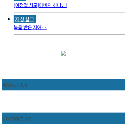
[이정열 사모]아버지 하나님!
지상설교
복을 받은 자여….
About Us
Contact us