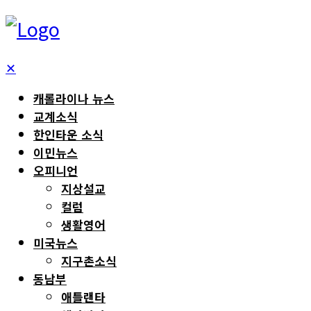
✕
캐롤라이나 뉴스
교계소식
한인타운 소식
이민뉴스
오피니언
지상설교
컬럼
생활영어
미국뉴스
지구촌소식
동남부
애틀랜타