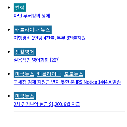
컬럼
마틴 루터킹의 생애
캐롤라이나 뉴스
여행경비 1인당 4천불, 부부 8천불지원
생활영어
실용적인 영어회화 [267]
미국뉴스
캐롤라이나
포토뉴스
국세청 경제 지원금 받지 못한 분 IRS Notice 1444-A 발송
미국뉴스
2차 경기부양 현금 $1,200. 9월 지급