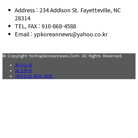
Address : 234 Addison St. Fayetteville, NC
28314
TEL, FAX : 910-868-4588
Email : ypkoreannews@yahoo.co.kr
© Copyright Yonhapkoreannews.com. All Rights Reserved.
회사소개
광고문의
개인정보 취급 방침