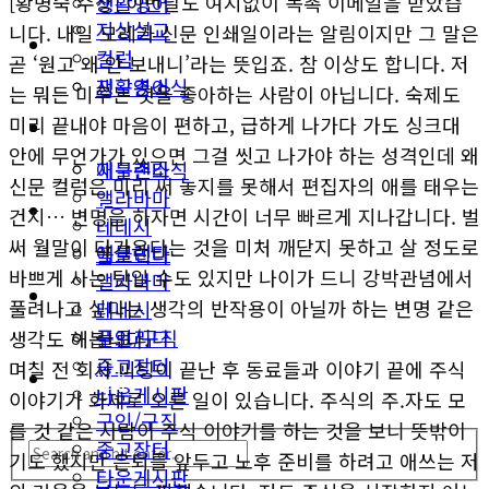
[황명숙 수상] 이번달도 여지없이 독촉 이메일을 받았습
생활영어
지상설교
니다. 내일 모레가 신문 인쇄일이라는 알림이지만 그 말은
미국뉴스
컬럼
곧 ‘원고 왜 안 보내니’라는 뜻입죠. 참 이상도 합니다. 저
지구촌소식
생활영어
는 뭐든 미루는 것을 좋아하는 사람이 아닙니다. 숙제도
미리 끝내야 마음이 편하고, 급하게 나가다 가도 싱크대
동남부
미국뉴스
안에 무언가가 있으면 그걸 씻고 나가야 하는 성격인데 왜
애틀랜타
지구촌소식
신문 컬럼은 미리 써 놓지를 못해서 편집자의 애를 태우는
앨라바마
동남부
건지… 변명을 하자면 시간이 너무 빠르게 지나갑니다. 벌
테네시
써 월말이 다가온다는 것을 미처 깨닫지 못하고 살 정도로
애틀랜타
플로리다
바쁘게 사는 탓일 수도 있지만 나이가 드니 강박관념에서
앨라바마
생활안내
풀려나고 싶다는 생각의 반작용이 아닐까 하는 변명 같은
테네시
구인/구직
플로리다
생각도 해봅니다.
중고장터
며칠 전 회사 미팅이 끝난 후 동료들과 이야기 끝에 주식
생활안내
타운게시판
이야기가 화제로 오른 일이 있습니다. 주식의 주.자도 모
구인/구직
를 것 같은 사람이 주식 이야기를 하는 것을 보니 뜻밖이
중고장터
기도 했지만 은퇴를 앞두고 노후 준비를 하려고 애쓰는 저
타운게시판