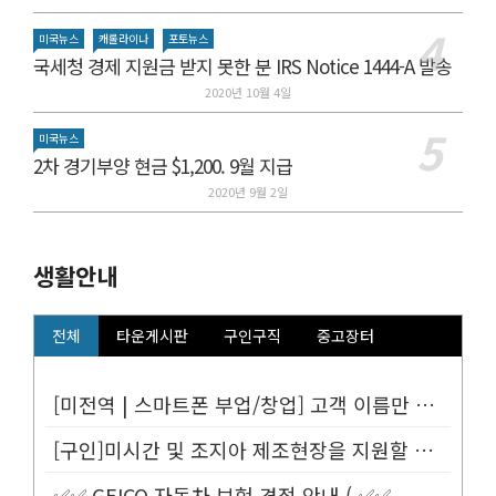
미국뉴스
캐롤라이나
포토뉴스
국세청 경제 지원금 받지 못한 분 IRS Notice 1444-A 발송
2020년 10월 4일
미국뉴스
2차 경기부양 현금 $1,200. 9월 지급
2020년 9월 2일
생활안내
전체
타운게시판
구인구직
중고장터
[미전역 | 스마트폰 부업/창업] 고객 이름만 넣으면 평생 연금 20% ...
[구인]미시간 및 조지아 제조현장을 지원할 Customer Service...
✅✅ GEICO 자동차 보험 견적 안내 ( ✅✅