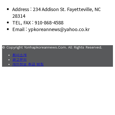
Address : 234 Addison St. Fayetteville, NC
28314
TEL, FAX : 910-868-4588
Email : ypkoreannews@yahoo.co.kr
© Copyright Yonhapkoreannews.com. All Rights Reserved.
회사소개
광고문의
개인정보 취급 방침