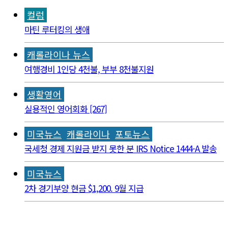
컬럼
마틴 루터킹의 생애
캐롤라이나 뉴스
여행경비 1인당 4천불, 부부 8천불지원
생활영어
실용적인 영어회화 [267]
미국뉴스
캐롤라이나
포토뉴스
국세청 경제 지원금 받지 못한 분 IRS Notice 1444-A 발송
미국뉴스
2차 경기부양 현금 $1,200. 9월 지급