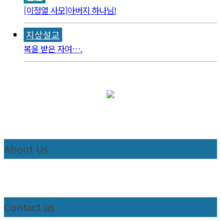
[이정열 사모]아버지 하나님!
지상설교
복을 받은 자여….
About Us
Contact us