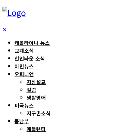
✕
캐롤라이나 뉴스
교계소식
한인타운 소식
이민뉴스
오피니언
지상설교
컬럼
생활영어
미국뉴스
지구촌소식
동남부
애틀랜타