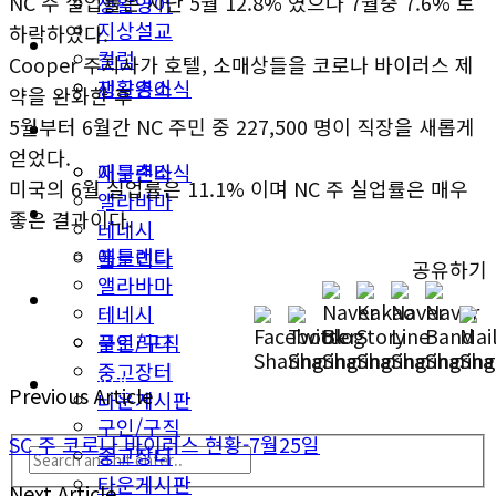
NC 주 실업률은 지난 5월 12.8% 였으나 7월중 7.6% 로
생활영어
지상설교
하락하였다.
미국뉴스
컬럼
Cooper 주지사가 호텔, 소매상들을 코로나 바이러스 제
지구촌소식
생활영어
약을 완화한 후
5월부터 6월간 NC 주민 중 227,500 명이 직장을 새롭게
동남부
미국뉴스
얻었다.
애틀랜타
지구촌소식
미국의 6월 실업률은 11.1% 이며 NC 주 실업률은 매우
앨라바마
동남부
좋은 결과이다.
테네시
애틀랜타
플로리다
공유하기
앨라바마
생활안내
테네시
구인/구직
플로리다
중고장터
생활안내
Previous Article
타운게시판
구인/구직
SC 주 코로나 바이러스 현황-7월25일
중고장터
타운게시판
Next Article