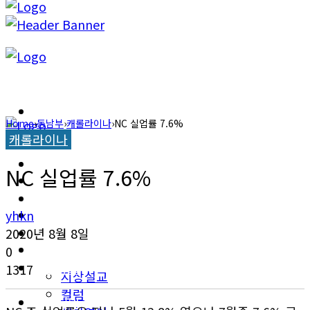
캐롤라이나 뉴스
Home
›
동남부
›
캐롤라이나
›
NC 실업률 7.6%
캐롤라이나
교계소식
캐롤라이나 뉴스
NC 실업률 7.6%
한인타운 소식
교계소식
이민뉴스
yhkn
한인타운 소식
2020년 8월 8일
오피니언
0
이민뉴스
1317
지상설교
컬럼
오피니언