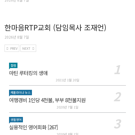
한마음RTP교회 (담임목사 조재언)
2026년 8월 7일
PREV
NEXT
컬럼
마틴 루터킹의 생애
2021년 1월 20일
캐롤라이나 뉴스
여행경비 1인당 4천불, 부부 8천불지원
2020년 7월 1일
생활영어
실용적인 영어회화 [267]
2020년 8월 1일