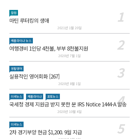
컬럼
마틴 루터킹의 생애
2021년 1월 20일
캐롤라이나 뉴스
여행경비 1인당 4천불, 부부 8천불지원
2020년 7월 1일
생활영어
실용적인 영어회화 [267]
2020년 8월 1일
미국뉴스
캐롤라이나
포토뉴스
국세청 경제 지원금 받지 못한 분 IRS Notice 1444-A 발송
2020년 10월 4일
미국뉴스
2차 경기부양 현금 $1,200. 9월 지급