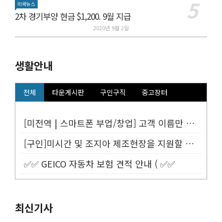
미국뉴스
2차 경기부양 현금 $1,200. 9월 지급
2020년 9월 2일
생활안내
전체
타운게시판
구인구직
중고장터
[미전역 | 스마트폰 부업/창업] 고객 이름만 넣으면 평생 연금 20% ...
[구인]미시간 및 조지아 제조현장을 지원할 Customer Service...
✅✅ GEICO 자동차 보험 견적 안내 ( ✅✅
최신기사