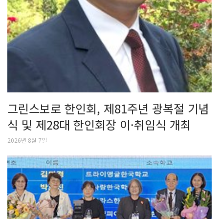
그린스보로 한인회, 제81주년 광복절 기념
식 및 제28대 한인회장 이·취임식 개최
2026년 8월 7일