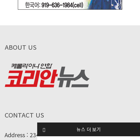
ABOUT US
CONTACT US
뉴스 더 보기
Address : 234 Addison St. Fayetteville, NC 28314