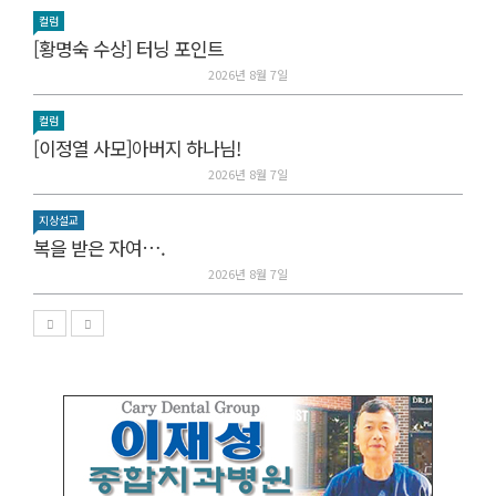
컬럼
[황명숙 수상] 터닝 포인트
2026년 8월 7일
컬럼
[이정열 사모]아버지 하나님!
2026년 8월 7일
지상설교
복을 받은 자여….
2026년 8월 7일