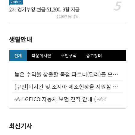
미국뉴스
2차 경기부양 현금 $1,200. 9월 지급
2020년 9월 2일
생활안내
전체
타운게시판
구인구직
중고장터
높은 수익을 창출할 독점 파트너(딜러)를 모십니다.
[구인]미시간 및 조지아 제조현장을 지원할 Customer Service...
✅✅ GEICO 자동차 보험 견적 안내 ( ✅✅
최신기사