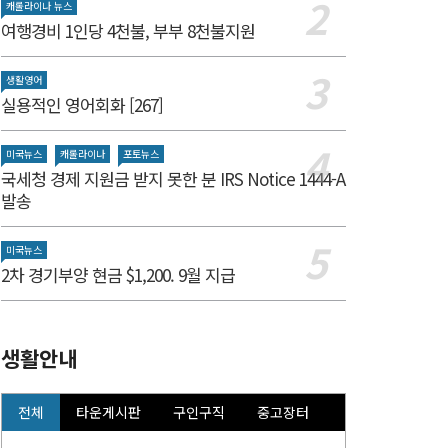
캐롤라이나 뉴스
여행경비 1인당 4천불, 부부 8천불지원
생활영어
실용적인 영어회화 [267]
미국뉴스
캐롤라이나
포토뉴스
국세청 경제 지원금 받지 못한 분 IRS Notice 1444-A
발송
미국뉴스
2차 경기부양 현금 $1,200. 9월 지급
생활안내
전체
타운게시판
구인구직
중고장터