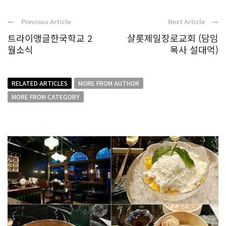
Previous Article
Next Article
트라이앵글한국학교 2
샬롯제일장로교회 (담임
월소식
목사 설대억)
RELATED ARTICLES
MORE FROM AUTHOR
MORE FROM CATEGORY