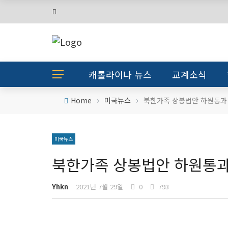
캐롤라이나 뉴스
교계소식
›
›
Home
미국뉴스
북한가족 상봉법안 하원통과
미국뉴스
북한가족 상봉법안 하원통
Yhkn
2021년 7월 29일
0
793