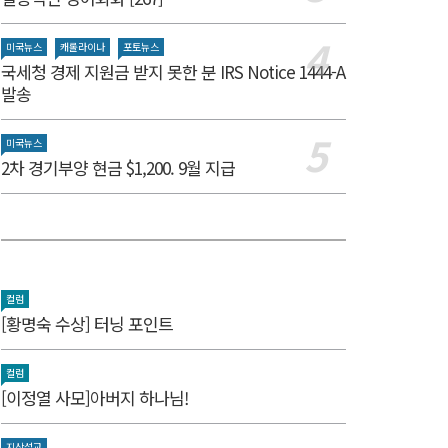
미국뉴스
캐롤라이나
포토뉴스
국세청 경제 지원금 받지 못한 분 IRS Notice 1444-A
발송
미국뉴스
2차 경기부양 현금 $1,200. 9월 지급
컬럼
[황명숙 수상] 터닝 포인트
컬럼
[이정열 사모]아버지 하나님!
지상설교