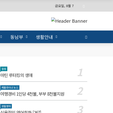
금요일, 8월 7
동남부
생활안내
컬럼
마틴 루터킹의 생애
캐롤라이나 뉴스
여행경비 1인당 4천불, 부부 8천불지원
생활영어
실용적인 영어회화 [267]