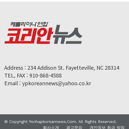
Address : 234 Addison St. Fayetteville, NC 28314
TEL, FAX : 910-868-4588
Email : ypkoreannews@yahoo.co.kr
© Copyright Yonhapkoreannews.com. All Rights Reserved.
회사소개
광고문의
개인정보 취급 방침