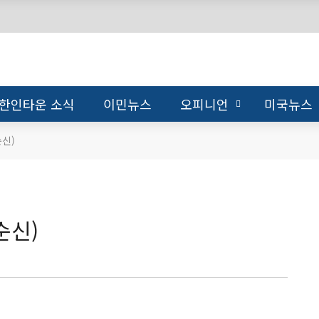
한인타운 소식
이민뉴스
오피니언
미국뉴스
신)
순신)