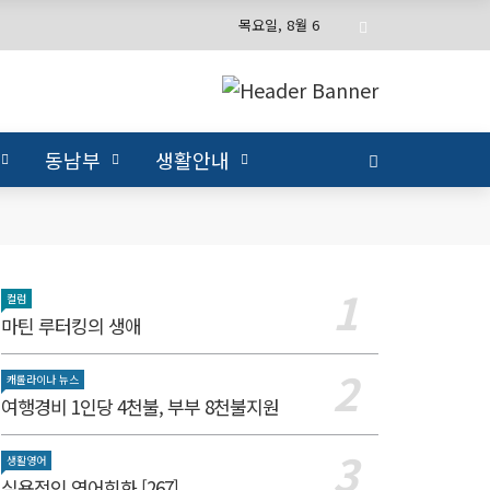
목요일, 8월 6
동남부
생활안내
컬럼
마틴 루터킹의 생애
캐롤라이나 뉴스
여행경비 1인당 4천불, 부부 8천불지원
생활영어
실용적인 영어회화 [267]