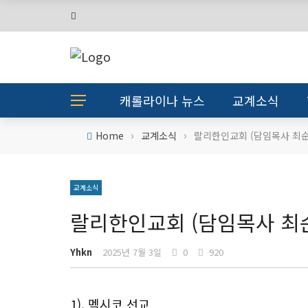
캐롤라이나 뉴스
교계소식
›
›
Home
교계소식
랄리한인교회 (담임목사 최순
교계소식
랄리한인교회 (담임목사 최
Yhkn
2025년 7월 3일
0
920
1). 멕시코 선교