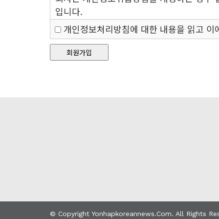
위해 "회원" 자신이 정한 문자 또는 숫자의
입니다.
⑤"유료서비스"라 함은 "회사"가 유료로 
개인정보처리방침에 대한 내용을 읽고 이
VOD, 아이템 기타 유료콘텐츠를 포함) 및 
본방침은: 2007 년12 월14 일부터시행됩니
⑥"포인트"라 함은 서비스의 효율적 이용을 
회원가입
재산적 가치가 없는 "서비스" 상의 가상 데
1. 수집하는 개인정보항목
⑦"게시물"이라 함은 "회원"이 "서비스"를
회사는회원님 이자발적으로, 구체적으로기
성ㆍ음향ㆍ화상ㆍ동영상 등의 정보 형태의 글,
현재제공하는인터넷서비스중개인정보를수집
다.
인연합코리안뉴스에서개별적으로운영되고있
후회사및회사의비즈니스파트너및제휴사별로
제 3 조 (약관의 게시와 개정)
가입, 상담, 서비스신청등등을 위해 아래와 
①"회사"는 이 약관의 내용을 "회원"이 쉽게
수집항목:
이름, 생년월일, 성별, 로그인ID 
②"회사"는 "약관의규제에관한법률", "
메일, 직업, 주민등록번호,email 수신동의
통신망법")" 등 관련법을 위배하지 않는 범
개인정보수집방법:
홈페이지(회원가입) , 
③"회사"가 약관을 개정할 경우에는 적용일
툴을통한수집
방식에 따라 그 개정약관의 적용일자 30일 
게 불리한 약관의 개정의 경우에는 공지 외에
© Copyright Yonhapkoreannews.com. All Rights Re