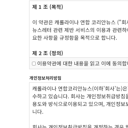
제 1 조 (목적)
이 약관은 캐롤라이나 연합 코리안뉴스 ("회
뉴스레터 관련 제반 서비스의 이용과 관련하여
요한 사항을 규정함을 목적으로 합니다.
제 2 조 (정의)
이용약관에 대한 내용을 읽고 이에 동의
이 약관에서 사용하는 용어의 정의는 다음과
①"서비스"라 함은 구현되는 단말기(PC, T
개인정보처리방침
관없이 "회원"이 이용할 수 있는 웹사이트 
캐롤라이나 연합코리안뉴스(이하'회사'는)
②"회원"이라 함은 회사의 "서비스"에 접속
수하고 있습니다. 회사는 개인정보취급방침
"회사"가 제공하는 "서비스"를 이용하는 고
용도와 방식으로이용되고 있으며, 개인정보
③"아이디(ID)"라 함은 "회원"의 식별과 "
니다.
인하는 문자와 숫자의 조합을 의미합니다.
④"비밀번호"라 함은 "회원"이 부여 받은 
회사는 개인정보취급방침을 개정하는 경우 