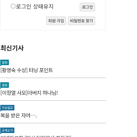
로그인 상태유지
로그인
회원 가입
비밀번호 찾기
최신기사
컬럼
[황명숙 수상] 터닝 포인트
컬럼
[이정열 사모]아버지 하나님!
지상설교
복을 받은 자여….
교계소식