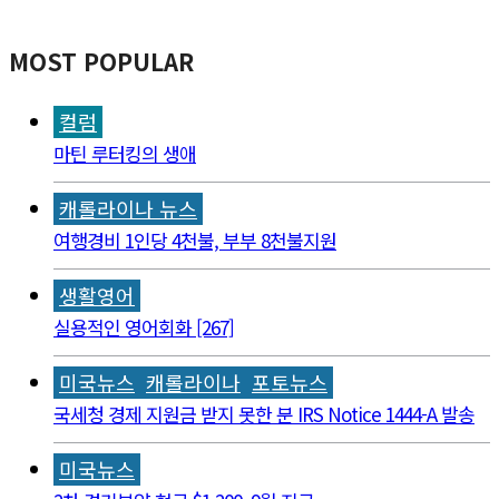
MOST POPULAR
컬럼
마틴 루터킹의 생애
캐롤라이나 뉴스
여행경비 1인당 4천불, 부부 8천불지원
생활영어
실용적인 영어회화 [267]
미국뉴스
캐롤라이나
포토뉴스
국세청 경제 지원금 받지 못한 분 IRS Notice 1444-A 발송
미국뉴스