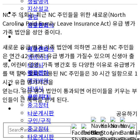
생활영어
지상설교
미국뉴스
NC 주 의회는 최근 NC 주민들을 위한 새로운(North
컬럼
Carolina Paid Family Leave Insurance Act) 유급 병가
지구촌소식
생활영어
가족 법안을 성안 중이다.
동남부
미국뉴스
새로운 유급 병가 가족 법안에 의하면 고용된 NC 주민들
애틀랜타
지구촌소식
은 연간 12 주까지 유급 병가를 가질수 있으며 신생아 출
앨라바마
동남부
생, 어린이 입양, 가족 병간호 등 다양한 이유로 유급병가
테네시
애틀랜타
플로리다
를 택 할수 있다. 고용된 NC 주민들은 30 시간 일함으로 1
앨라바마
시간 유급 병가시간을
생활안내
테네시
얻는다. 유급 병가 법안이 통과되면 어린이들을 키우는 부
구인/구직
플로리다
인들이 큰 혜택을 받게 된다.
중고장터
생활안내
타운게시판
공유하기
구인/구직
중고장터
타운게시판