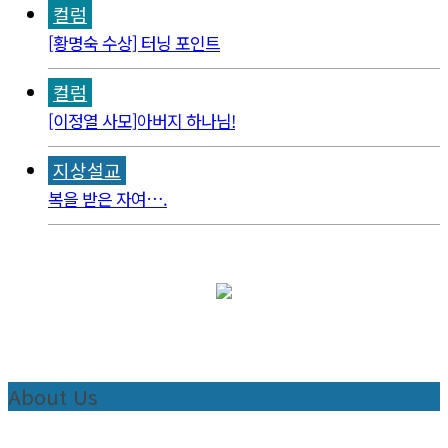
컬럼
[황명숙 수상] 터닝 포인트
컬럼
[이정열 사모]아버지 하나님!
지상설교
복을 받은 자여….
About Us