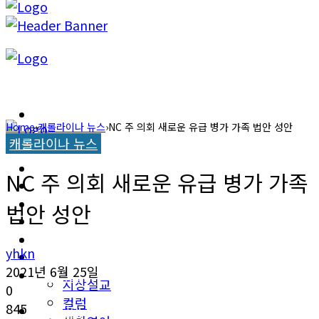
캐롤라이나 뉴스
Home
›
캐롤라이나 뉴스
›
NC 주 의회 새로운 유급 병가 가족 법안 성안
캐롤라이나 뉴스
교계소식
캐롤라이나 뉴스
NC 주 의회 새로운 유급 병가 가족
한인타운 소식
교계소식
법안 성안
이민뉴스
한인타운 소식
yhkn
오피니언
2021년 6월 25일
이민뉴스
지상설교
0
컬럼
845
오피니언