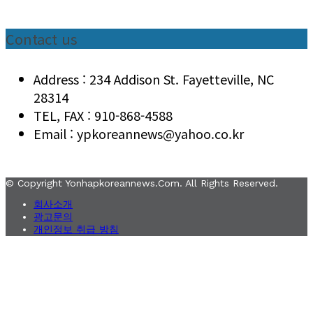
Contact us
Address : 234 Addison St. Fayetteville, NC
28314
TEL, FAX : 910-868-4588
Email : ypkoreannews@yahoo.co.kr
© Copyright Yonhapkoreannews.com. All Rights Reserved.
회사소개
광고문의
개인정보 취급 방침