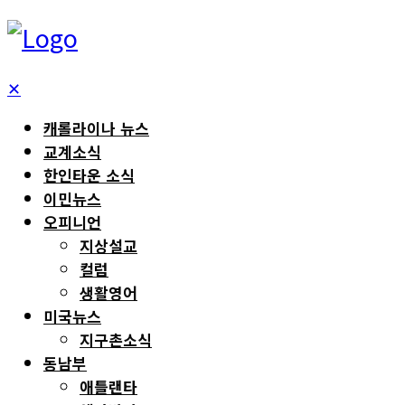
✕
캐롤라이나 뉴스
교계소식
한인타운 소식
이민뉴스
오피니언
지상설교
컬럼
생활영어
미국뉴스
지구촌소식
동남부
애틀랜타