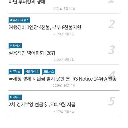
마틴 루터킹의 생애
2021년 1월 20일
캐롤라이나 뉴스
여행경비 1인당 4천불, 부부 8천불지원
2020년 7월 1일
생활영어
실용적인 영어회화 [267]
2020년 8월 1일
미국뉴스
캐롤라이나
포토뉴스
국세청 경제 지원금 받지 못한 분 IRS Notice 1444-A 발송
2020년 10월 4일
미국뉴스
2차 경기부양 현금 $1,200. 9월 지급
2020년 9월 2일