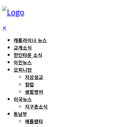
✕
캐롤라이나 뉴스
교계소식
한인타운 소식
이민뉴스
오피니언
지상설교
컬럼
생활영어
미국뉴스
지구촌소식
동남부
애틀랜타