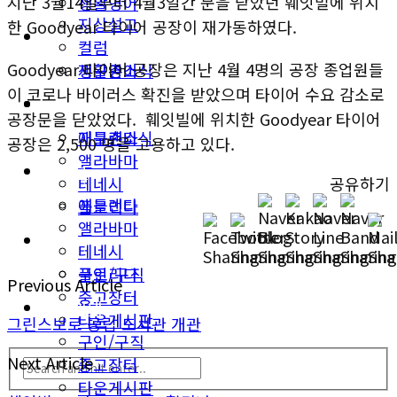
지난 3월14일부터 4월3일간 문을 닫았던 훼잇빌에 위치
생활영어
지상설교
한 Goodyear 타이어 공장이 재가동하였다.
미국뉴스
컬럼
Goodyear 타이어 공장은 지난 4월 4명의 공장 종업원들
지구촌소식
생활영어
이 코로나 바이러스 확진을 받았으며 타이어 수요 감소로
동남부
미국뉴스
공장문을 닫았었다. 훼잇빌에 위치한 Goodyear 타이어
애틀랜타
지구촌소식
공장은 2,500 명을 고용하고 있다.
앨라바마
동남부
테네시
공유하기
애틀랜타
플로리다
앨라바마
생활안내
테네시
구인/구직
플로리다
Previous Article
중고장터
생활안내
타운게시판
그린스보로 공립 도서관 개관
구인/구직
Next Article
중고장터
타운게시판