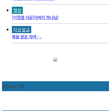
컬럼
[이정열 사모]아버지 하나님!
지상설교
복을 받은 자여….
About Us