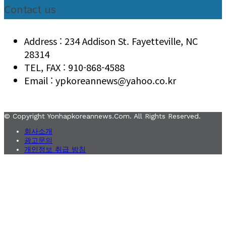
Contact us
Address : 234 Addison St. Fayetteville, NC
28314
TEL, FAX : 910-868-4588
Email : ypkoreannews@yahoo.co.kr
© Copyright Yonhapkoreannews.com. All Rights Reserved.
회사소개
광고문의
개인정보 취급 방침