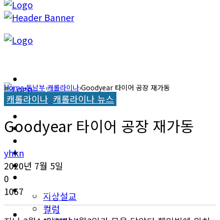
캐롤라이나 뉴스
Home
›
동남부
›
캐롤라이나
›
Goodyear 타이어 공장 재가동
캐롤라이나
캐롤라이나 뉴스
교계소식
캐롤라이나 뉴스
Goodyear 타이어 공장 재가동
한인타운 소식
교계소식
이민뉴스
yhkn
한인타운 소식
2020년 7월 5일
오피니언
0
이민뉴스
1067
지상설교
컬럼
오피니언