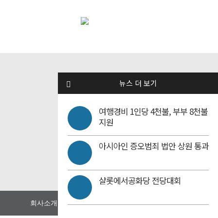
뉴스 더 보기
여행경비 1인당 4천불, 부부 8천불
지원
아시아인 증오범죄 법안 상원 통과
샬롯에서공화당 전당대회
회사소개
광고문의
개인정보 취급 방침