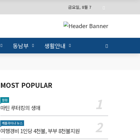
금요일, 8월 7
동남부
생활안내
MOST POPULAR
컬럼
마틴 루터킹의 생애
캐롤라이나 뉴스
여행경비 1인당 4천불, 부부 8천불지원