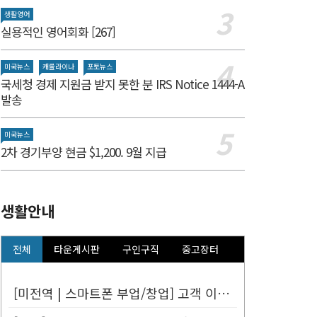
생활영어
실용적인 영어회화 [267]
미국뉴스
캐롤라이나
포토뉴스
국세청 경제 지원금 받지 못한 분 IRS Notice 1444-A
발송
미국뉴스
2차 경기부양 현금 $1,200. 9월 지급
생활안내
전체
타운게시판
구인구직
중고장터
[미전역 | 스마트폰 부업/창업] 고객 이름만 넣으면 평생 연금 20% ...