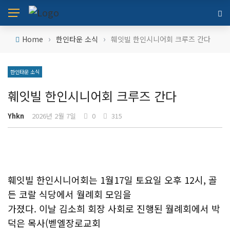
›
›
Home
한인타운 소식
훼잇빌 한인시니어회 크루즈 간다
한인타운 소식
훼잇빌 한인시니어회 크루즈 간다
Yhkn
2026년 2월 7일
0
315
훼잇빌 한인시니어회는 1월17일 토요일 오후 12시, 골
든 코랄 식당에서 월례회 모임을
가졌다. 이날 김소희 회장 사회로 진행된 월례회에서 박
덕은 목사(벧엘장로교회