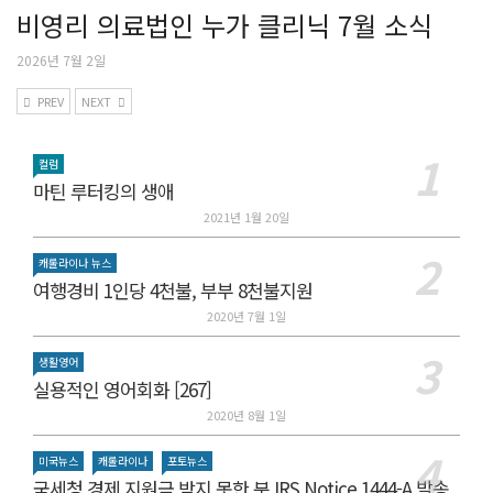
비영리 의료법인 누가 클리닉 7월 소식
2026년 7월 2일
PREV
NEXT
컬럼
마틴 루터킹의 생애
2021년 1월 20일
캐롤라이나 뉴스
여행경비 1인당 4천불, 부부 8천불지원
2020년 7월 1일
생활영어
실용적인 영어회화 [267]
2020년 8월 1일
미국뉴스
캐롤라이나
포토뉴스
국세청 경제 지원금 받지 못한 분 IRS Notice 1444-A 발송