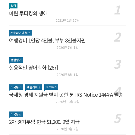
컬럼
마틴 루터킹의 생애
2021년 1월 20일
캐롤라이나 뉴스
여행경비 1인당 4천불, 부부 8천불지원
2020년 7월 1일
생활영어
실용적인 영어회화 [267]
2020년 8월 1일
미국뉴스
캐롤라이나
포토뉴스
국세청 경제 지원금 받지 못한 분 IRS Notice 1444-A 발송
2020년 10월 4일
미국뉴스
2차 경기부양 현금 $1,200. 9월 지급
2020년 9월 2일