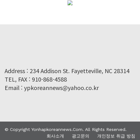
Address : 234 Addison St. Fayetteville, NC 28314
TEL, FAX : 910-868-4588
Email : ypkoreannews@yahoo.co.kr
© Copyright Yonhapkoreannews.com. All Rights Reserved.
회사소개
광고문의
개인정보 취급 방침