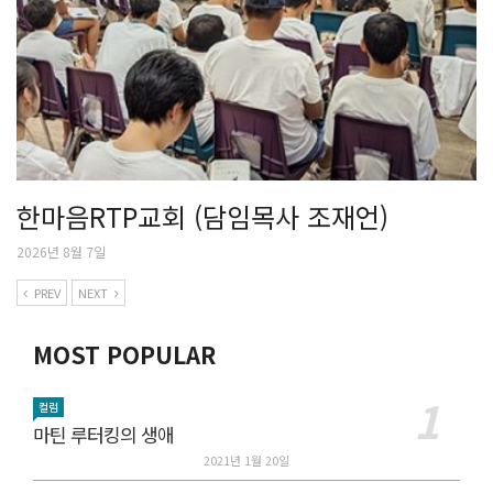
한마음RTP교회 (담임목사 조재언)
2026년 8월 7일
PREV
NEXT
MOST POPULAR
컬럼
마틴 루터킹의 생애
2021년 1월 20일