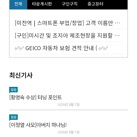
전체
타운게시판
구인구직
중고장터
[미전역 | 스마트폰 부업/창업] 고객 이름만 넣으면 평생 연금 20% ...
[구인]미시간 및 조지아 제조현장을 지원할 Customer Service...
✅✅ GEICO 자동차 보험 견적 안내 ( ✅✅
최신기사
컬럼
[황명숙 수상] 터닝 포인트
2026년 8월 7일
컬럼
[이정열 사모]아버지 하나님!
2026년 8월 7일