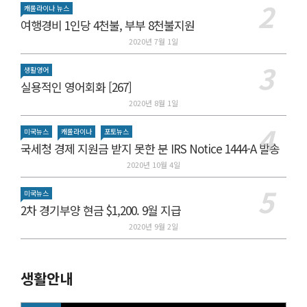
캐롤라이나 뉴스
여행경비 1인당 4천불, 부부 8천불지원
2020년 7월 1일
생활영어
실용적인 영어회화 [267]
2020년 8월 1일
미국뉴스
캐롤라이나
포토뉴스
국세청 경제 지원금 받지 못한 분 IRS Notice 1444-A 발송
2020년 10월 4일
미국뉴스
2차 경기부양 현금 $1,200. 9월 지급
2020년 9월 2일
생활안내