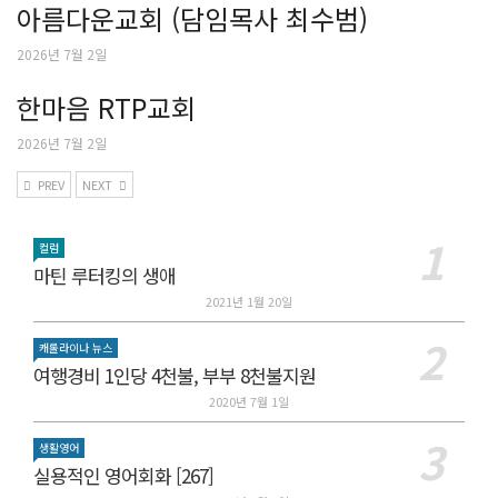
아름다운교회 (담임목사 최수범)
2026년 7월 2일
한마음 RTP교회
2026년 7월 2일
PREV
NEXT
컬럼
마틴 루터킹의 생애
2021년 1월 20일
캐롤라이나 뉴스
여행경비 1인당 4천불, 부부 8천불지원
2020년 7월 1일
생활영어
실용적인 영어회화 [267]