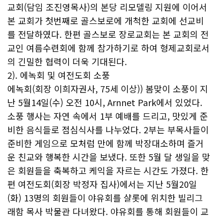
교회(담임 조진영목사)의 본당 리모델링 지원에 이어서
본 교회가 첫번째로 골스보로에 개척한 교회에 선교비
를 전달하였다. 한편 골스보로 장로교회는 본 교회의 전
교인 여름수련회에 함께 참가하기로 하여 형제교회로서
의 긴밀한 협력이 더욱 기대된다.
2). 에녹회 및 여전도회 소풍
에녹회(회장 이희자권사, 75세 이상)) 봄맞이 소풍이 지
난 5월14일(수) 오전 10시, Arnnet Park에서 있었다.
소풍 행사는 자연 속에서 1부 예배를 드리고, 맛있게 준
비한 음식들로 점심식사를 나누었다. 2부는 부목사들이
준비한 게임으로 모처럼 만에 함께 박장대소하며 즐거
운 친교와 행복한 시간을 보냈다. 또한 5월 달 생일을 맞
은 회원들을 축복하고 케익을 자르는 시간도 가졌다. 한
편 여전도회(회장 박정자 집사)에서는 지난 5월20일
(화) 13명의 회원들이 야유회를 샬롯에 위치한 빌리그
래함 목사 박물관 다녀왔다. 야유회를 통해 회원들이 교