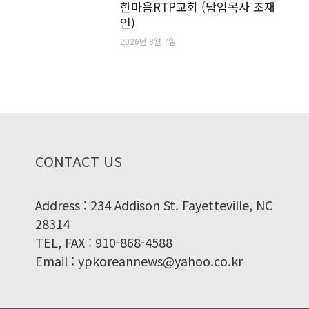
한마음RTP교회 (담임목사 조재
언)
2026년 8월 7일
CONTACT US
Address : 234 Addison St. Fayetteville, NC
28314
TEL, FAX : 910-868-4588
Email : ypkoreannews@yahoo.co.kr