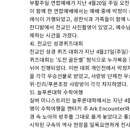
부활주일 연합예배가 지난 4월20일 주일 오전 1
이 함께 한 연합예배에서는 예배 중에 박정이 
례식이 거행되었고, 성찬식과 가족들이 함께 
잔디밭에서 전교인 사진촬영이 있었고, 예수님
제하는 시간을 가졌다.
4). 전교인 성경퀴즈대회
전교인 성경 퀴즈 대회가 지난 4월27일(주일) 
퀴즈대회는 ‘도전 골든벨’ 형식으로 누가복음
뉘어 진행되었다. 이번 대회 개인전에서 박정자
을 각각 우승선물로 받았고, 사랑방 단체전 우승
위-진리/푸른초장 사랑방이 각각 차지하였다.
5). 늘푸른대학 수학여행
실버 미니스트리인 늘푸른대학에서는 지난 4월2
명이 수학여행을 캔터키 주 Ark Encounter와
경 속 노아의 방주를 그대로 옮겨 놓았다고 좋은 
시작된 구속의 역사 현장을 일목요연하게 전시해 