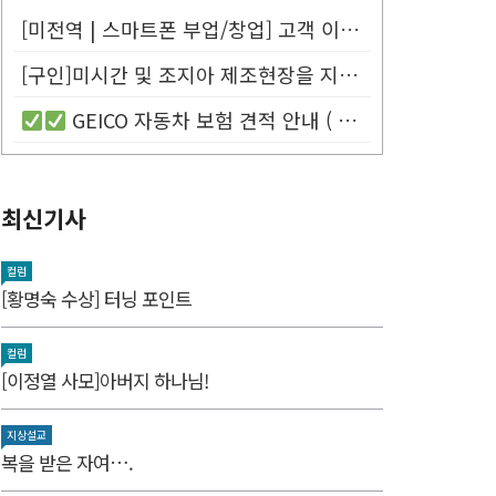
[미전역 | 스마트폰 부업/창업] 고객 이름만 넣으면 평생 연금 20% ...
[구인]미시간 및 조지아 제조현장을 지원할 Customer Service...
GEICO 자동차 보험 견적 안내 (
최신기사
컬럼
[황명숙 수상] 터닝 포인트
컬럼
[이정열 사모]아버지 하나님!
지상설교
복을 받은 자여….