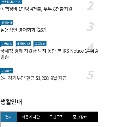
캐롤라이나 뉴스
여행경비 1인당 4천불, 부부 8천불지원
생활영어
실용적인 영어회화 [267]
미국뉴스
캐롤라이나
포토뉴스
국세청 경제 지원금 받지 못한 분 IRS Notice 1444-A
발송
미국뉴스
2차 경기부양 현금 $1,200. 9월 지급
생활안내
전체
타운게시판
구인구직
중고장터