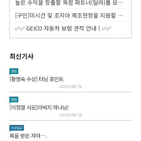
높은 수익을 창출할 독점 파트너(딜러)를 모십니다.
[구인]미시간 및 조지아 제조현장을 지원할 Customer Service...
✅✅ GEICO 자동차 보험 견적 안내 ( ✅✅
최신기사
컬럼
[황명숙 수상] 터닝 포인트
2026년 8월 7일
컬럼
[이정열 사모]아버지 하나님!
2026년 8월 7일
지상설교
복을 받은 자여….