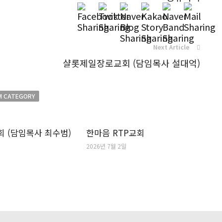
Next Article
샬롯제일장로교회 (담임목사 설대억)
M CATEGORY
 (담임목사 최수범)
한마음 RTP교회
2026년 7월 2일