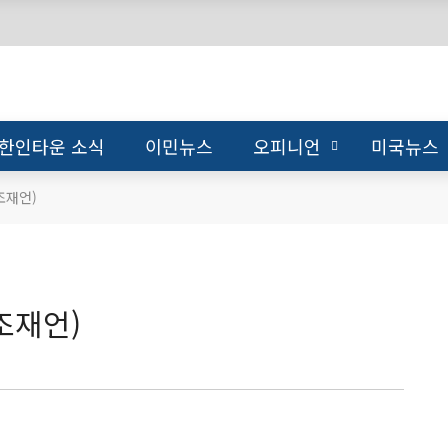
한인타운 소식
이민뉴스
오피니언
미국뉴스
조재언)
조재언)