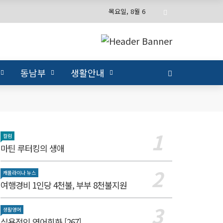
목요일, 8월 6
동남부
생활안내
컬럼
마틴 루터킹의 생애
캐롤라이나 뉴스
여행경비 1인당 4천불, 부부 8천불지원
생활영어
실용적인 영어회화 [267]