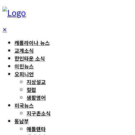
✕
캐롤라이나 뉴스
교계소식
한인타운 소식
이민뉴스
오피니언
지상설교
컬럼
생활영어
미국뉴스
지구촌소식
동남부
애틀랜타