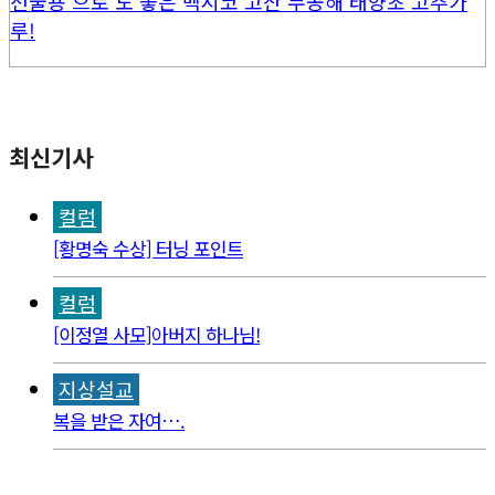
선물용 으로 도 좋은 멕시코 고산 무공해 태양초 고추가
루!
최신기사
컬럼
[황명숙 수상] 터닝 포인트
컬럼
[이정열 사모]아버지 하나님!
지상설교
복을 받은 자여….