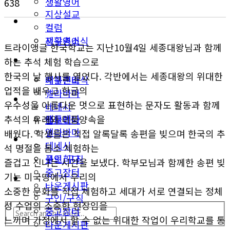
생활영어
638
지상설교
미국뉴스
컬럼
지구촌소식
생활영어
트라이앵글 한국학교는 지난10월4일 세종대왕님과 함께
동남부
미국뉴스
하는 추석 체험 학습으로
한국의 날 행사를 열었다. 각반에서는 세종대왕의 위대한
애틀랜타
지구촌소식
업적을 배우고 한글의
앨라바마
동남부
우수성을 아름다운 멋으로 표현하는 문자도 활동과 함께
테네시
애틀랜타
추석의 유래와 미풍양속을
플로리다
앨라바마
배웠다. 학생들은 직접 알록달록 송편을 빚으며 한국의 추
생활안내
테네시
석 명절을 몸소 체험하는
구인/구직
플로리다
즐겁고 신나는 시간을 보냈다. 학부모님과 함께한 송편 빚
중고장터
기는 미국땅에서 우리의
생활안내
타운게시판
소중한 문화를 직접 체험하고 세대가 서로 연결되는 정체
구인/구직
성 수업의 소중한 현장임을
중고장터
느끼며 가정에서 할 수 없는 위대한 작업이 우리학교를 통
타운게시판