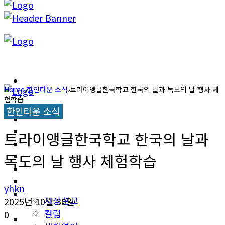
캐롤라이나 뉴스
Home
›
한인타운 소식
›
트라이앵글한국학교 한국의 날과 독도의 날 행사 체
험학습
교계소식
한인타운 소식
캐롤라이나 뉴스
한인타운 소식
트라이앵글한국학교 한국의 날과
교계소식
이민뉴스
독도의 날 행사 체험학습
한인타운 소식
오피니언
yhkn
이민뉴스
지상설교
2025년 10월 30일
컬럼
0
오피니언