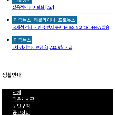
실용적인 영어회화 [267]
미국뉴스
캐롤라이나
포토뉴스
국세청 경제 지원금 받지 못한 분 IRS Notice 1444-A 발송
미국뉴스
2차 경기부양 현금 $1,200. 9월 지급
생활안내
전체
타운게시판
구인구직
중고장터