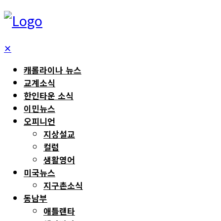
✕
캐롤라이나 뉴스
교계소식
한인타운 소식
이민뉴스
오피니언
지상설교
컬럼
생활영어
미국뉴스
지구촌소식
동남부
애틀랜타