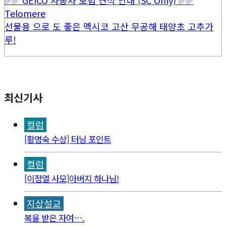
Telomere
선물용 으로 도 좋은 멕시코 고산 무공해 태양초 고추가
루!
최신기사
컬럼
[황명숙 수상] 터닝 포인트
컬럼
[이정열 사모]아버지 하나님!
지상설교
복을 받은 자여….