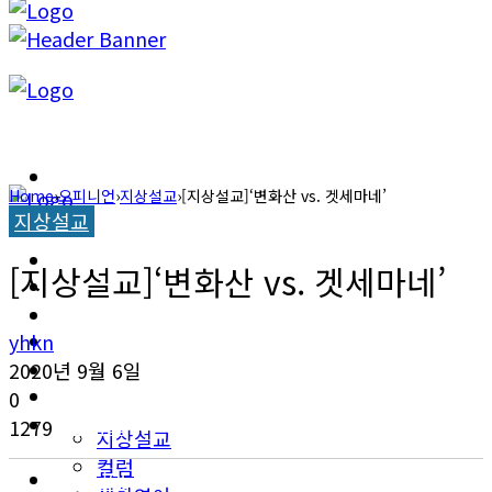
캐롤라이나 뉴스
Home
›
오피니언
›
지상설교
›
[지상설교]‘변화산 vs. 겟세마네’
지상설교
교계소식
캐롤라이나 뉴스
[지상설교]‘변화산 vs. 겟세마네’
한인타운 소식
교계소식
이민뉴스
yhkn
한인타운 소식
2020년 9월 6일
오피니언
0
이민뉴스
1279
지상설교
컬럼
오피니언