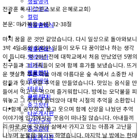
생활영어
지상설교
전광훈 목사 (그린스보로 은혜로교회)
미국뉴스
컬럼
본문: 마가복음 14장 32-38절
지구촌소식
생활영어
동남부
미국뉴스
마치 꿈을 꾼 것만 같았습니다. 다시 일상으로 돌아와보니
3박 4일 동안 있었던 일들이 모두 다 꿈이었나 하는 생각
애틀랜타
지구촌소식
이 듭니다. 약 20년 전에 대학교에서 처음 만났었던 5명의
앨라바마
동남부
테네시
친구들과 그 가족들이 모여 함께 휴가를 보냈습니다. 뜨거
애틀랜타
플로리다
운 햇살과 푸른 하늘 아래 아름다운 숲 속에서 소중한 사
앨라바마
람들과 잊지 못할 추억을 만들었습니다. 맛있는 음식을 만
생활안내
테네시
들어서 먹고 또 먹으며 즐거워합니다. 밤에는 모닥불을 피
구인/구직
플로리다
워놓고 그 주위에 둘러앉아 대학 시절의 추억을 소환합니
중고장터
생활안내
다. 함께 공부하고 울고 웃으며 함께 신앙을 나눴던 추억
타운게시판
이야기에 입가에서는 웃음이 떠나질 않습니다. 아내들끼
구인/구직
리 따로 모여 각자의 삶에서 가지고 있는 아픔과 고난을
중고장터
나누며 눈물을 쏟기도 하였습니다. 마지막 날 밤에는 한마
타운게시판