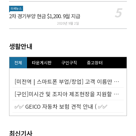
미국뉴스
2차 경기부양 현금 $1,200. 9월 지급
2020년 9월 2일
생활안내
전체
타운게시판
구인구직
중고장터
[미전역 | 스마트폰 부업/창업] 고객 이름만 넣으면 평생 연금 20% ...
[구인]미시간 및 조지아 제조현장을 지원할 Customer Service...
✅✅ GEICO 자동차 보험 견적 안내 ( ✅✅
최신기사