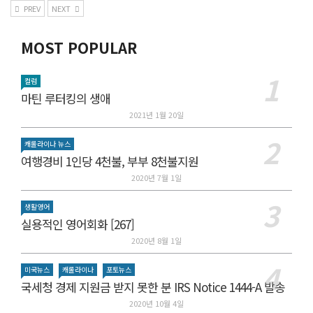
PREV
NEXT
MOST POPULAR
컬럼
마틴 루터킹의 생애
2021년 1월 20일
캐롤라이나 뉴스
여행경비 1인당 4천불, 부부 8천불지원
2020년 7월 1일
생활영어
실용적인 영어회화 [267]
2020년 8월 1일
미국뉴스
캐롤라이나
포토뉴스
국세청 경제 지원금 받지 못한 분 IRS Notice 1444-A 발송
2020년 10월 4일