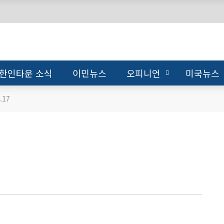
한인타운 소식
이민뉴스
오피니언
미국뉴스
.17