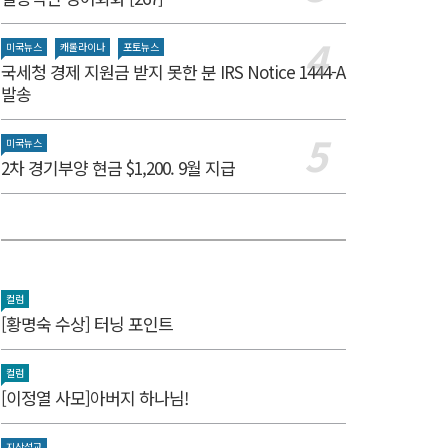
미국뉴스
캐롤라이나
포토뉴스
국세청 경제 지원금 받지 못한 분 IRS Notice 1444-A
발송
미국뉴스
2차 경기부양 현금 $1,200. 9월 지급
컬럼
[황명숙 수상] 터닝 포인트
컬럼
[이정열 사모]아버지 하나님!
지상설교