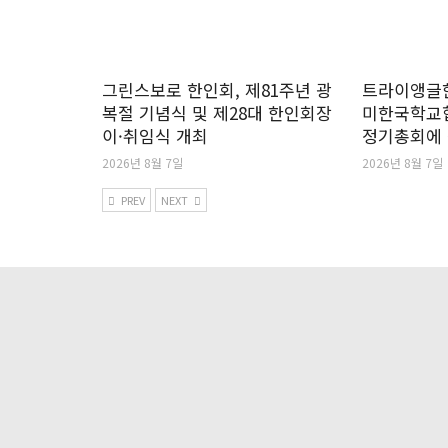
그린스보로 한인회, 제81주년 광
트라이앵글한
복절 기념식 및 제28대 한인회장
미한국학교
이·취임식 개최
정기총회에
2026년 8월 7일
2026년 8월 7일
PREV
NEXT