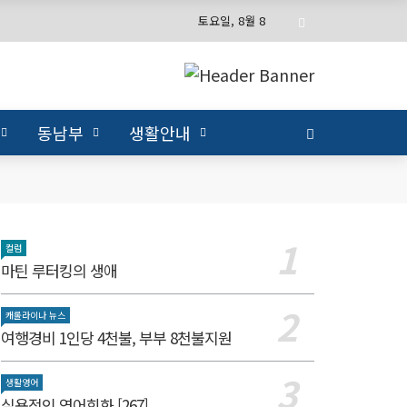
토요일, 8월 8
동남부
생활안내
컬럼
마틴 루터킹의 생애
캐롤라이나 뉴스
여행경비 1인당 4천불, 부부 8천불지원
생활영어
실용적인 영어회화 [267]