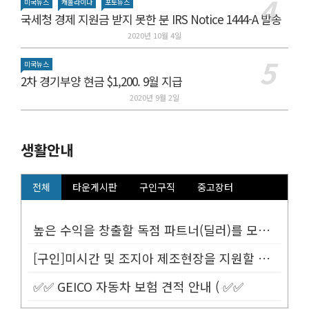
미국뉴스
캐롤라이나
포토뉴스
국세청 경제 지원금 받지 못한 분 IRS Notice 1444-A 발송
2020년 10월 4일
미국뉴스
2차 경기부양 현금 $1,200. 9월 지급
2020년 9월 2일
생활안내
전체
타운게시판
구인구직
중고장터
높은 수익을 창출할 독점 파트너(딜러)를 모십니다.
[구인]미시간 및 조지아 제조현장을 지원할 Customer Service...
✅✅ GEICO 자동차 보험 견적 안내 ( ✅✅