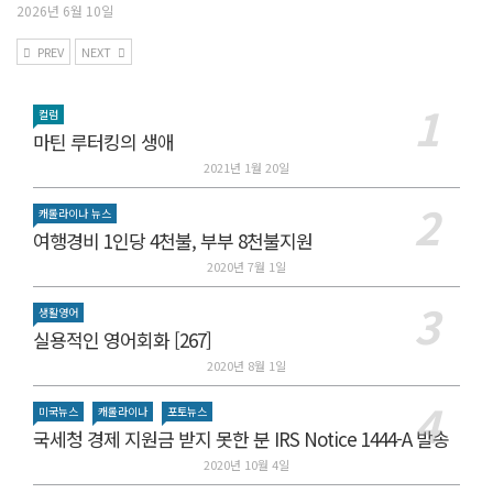
2026년 6월 10일
PREV
NEXT
컬럼
마틴 루터킹의 생애
2021년 1월 20일
캐롤라이나 뉴스
여행경비 1인당 4천불, 부부 8천불지원
2020년 7월 1일
생활영어
실용적인 영어회화 [267]
2020년 8월 1일
미국뉴스
캐롤라이나
포토뉴스
국세청 경제 지원금 받지 못한 분 IRS Notice 1444-A 발송
2020년 10월 4일