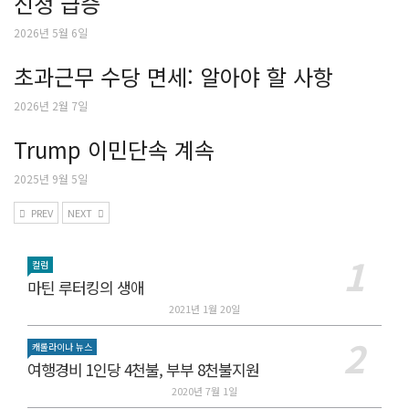
신청 급증
2026년 5월 6일
초과근무 수당 면세: 알아야 할 사항
2026년 2월 7일
Trump 이민단속 계속
2025년 9월 5일
PREV
NEXT
컬럼
마틴 루터킹의 생애
2021년 1월 20일
캐롤라이나 뉴스
여행경비 1인당 4천불, 부부 8천불지원
2020년 7월 1일