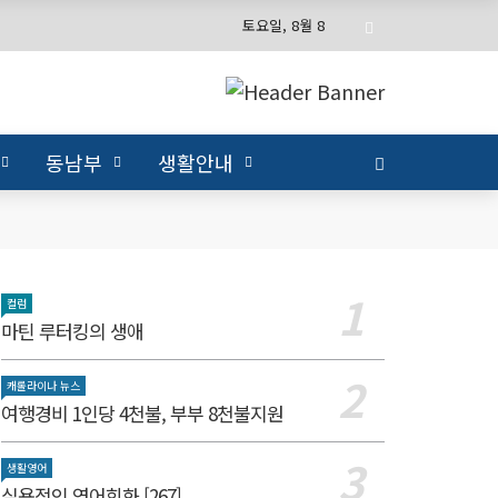
토요일, 8월 8
동남부
생활안내
컬럼
마틴 루터킹의 생애
캐롤라이나 뉴스
여행경비 1인당 4천불, 부부 8천불지원
생활영어
실용적인 영어회화 [267]