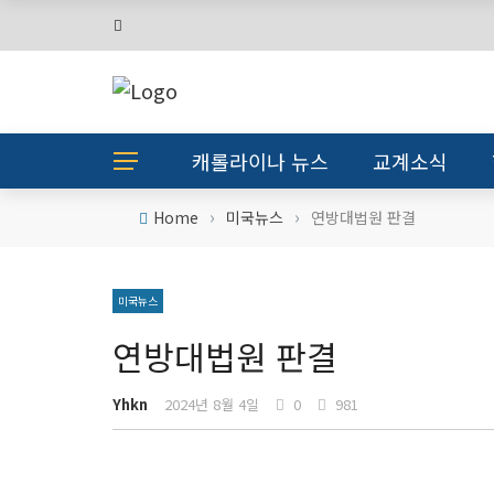
캐롤라이나 뉴스
교계소식
›
›
Home
미국뉴스
연방대법원 판결
미국뉴스
연방대법원 판결
Yhkn
2024년 8월 4일
0
981