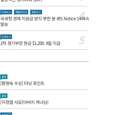
미국뉴스
캐롤라이나
포토뉴스
국세청 경제 지원금 받지 못한 분 IRS Notice 1444-A
발송
미국뉴스
2차 경기부양 현금 $1,200. 9월 지급
컬럼
[황명숙 수상] 터닝 포인트
컬럼
[이정열 사모]아버지 하나님!
지상설교