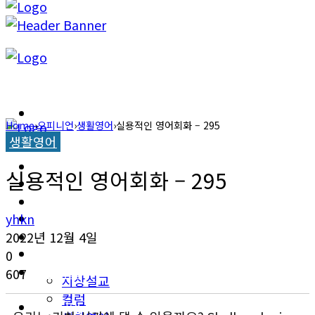
캐롤라이나 뉴스
Home
›
오피니언
›
생활영어
›
실용적인 영어회화 – 295
생활영어
교계소식
캐롤라이나 뉴스
실용적인 영어회화 – 295
한인타운 소식
교계소식
이민뉴스
yhkn
한인타운 소식
2022년 12월 4일
오피니언
0
이민뉴스
607
지상설교
컬럼
오피니언