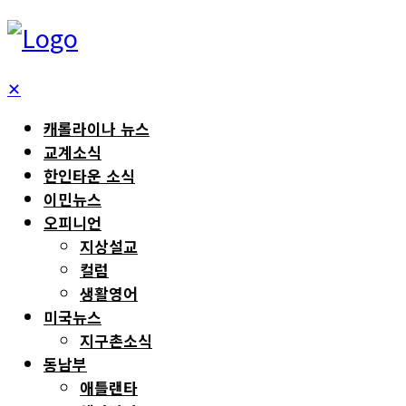
✕
캐롤라이나 뉴스
교계소식
한인타운 소식
이민뉴스
오피니언
지상설교
컬럼
생활영어
미국뉴스
지구촌소식
동남부
애틀랜타