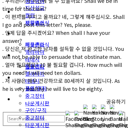
. 우리는 기차 시간에 댈 수 있을까요? Shall we be in
생활영어
지상설교
time for the train?
미국뉴스
컬럼
. 이 편지를 부치고 올까요? 네, 그렇게 해주십시오. Shall
지구촌소식
생활영어
I go and post this letter? Yes, please.
. 언제 답을 주시겠어요? When shall I have your
동남부
미국뉴스
answer?
애틀랜타
지구촌소식
. 당신은 저 완고한 남자를 설득할 수 없을 것입니다. You
앨라바마
동남부
will not be able to persuade that obstinate man.
테네시
. 얼마 필요해요? 10 불 필요할 겁니다. How much will
애틀랜타
플로리다
you need? I will need ten dollars.
앨라바마
생활안내
. 저 사람은 매우 건강하므로 80세까지 살 것입니다. As
테네시
구인/구직
플로리다
he is very healthy he will live to be eighty.
중고장터
생활안내
공유하기
타운게시판
구인/구직
중고장터
타운게시판