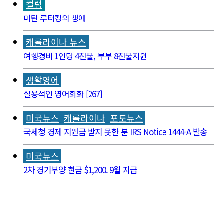
컬럼
마틴 루터킹의 생애
캐롤라이나 뉴스
여행경비 1인당 4천불, 부부 8천불지원
생활영어
실용적인 영어회화 [267]
미국뉴스
캐롤라이나
포토뉴스
국세청 경제 지원금 받지 못한 분 IRS Notice 1444-A 발송
미국뉴스
2차 경기부양 현금 $1,200. 9월 지급