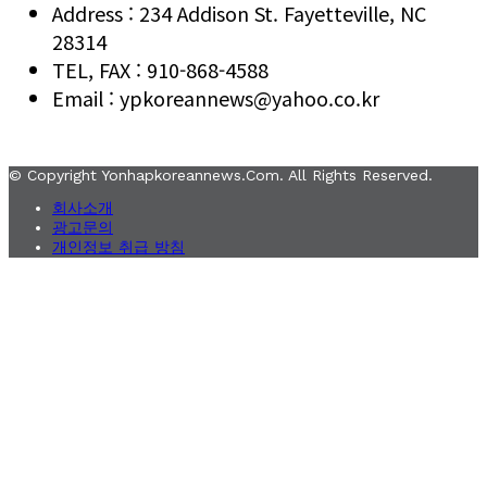
Address : 234 Addison St. Fayetteville, NC
28314
TEL, FAX : 910-868-4588
Email : ypkoreannews@yahoo.co.kr
© Copyright Yonhapkoreannews.com. All Rights Reserved.
회사소개
광고문의
개인정보 취급 방침