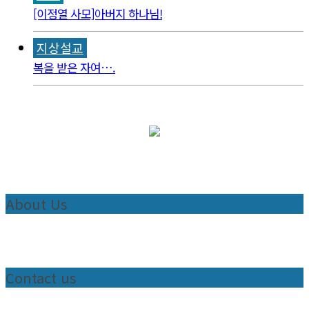
[이정열 사모]아버지 하나님!
지상설교
복을 받은 자여….
About Us
Contact us