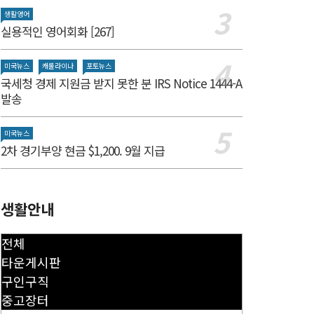
생활영어
실용적인 영어회화 [267]
미국뉴스
캐롤라이나
포토뉴스
국세청 경제 지원금 받지 못한 분 IRS Notice 1444-A
발송
미국뉴스
2차 경기부양 현금 $1,200. 9월 지급
생활안내
전체
타운게시판
구인구직
중고장터