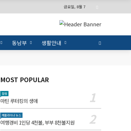
금요일, 8월 7
동남부
생활안내
MOST POPULAR
컬럼
마틴 루터킹의 생애
캐롤라이나 뉴스
여행경비 1인당 4천불, 부부 8천불지원