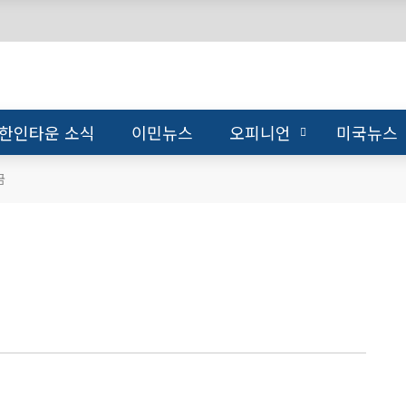
한인타운 소식
이민뉴스
오피니언
미국뉴스
금